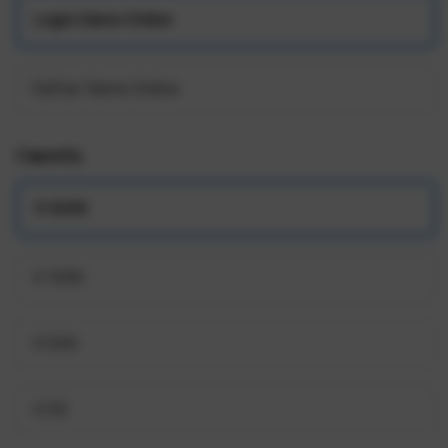
Login Game Online
Daftar Game Online
Capacity
X 5000
X 1000
X 500
X 50