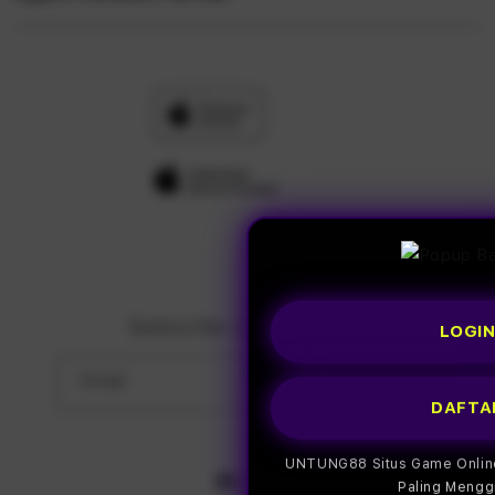
Returns & Exchanges
Financing Options
DATA Situs Game Online
Find an iStudio near you
Contact Us
Trade-in
Situs Situs Game Online
Why Shop at iStudio
FAQ
Traveller’s Reservation
Elush Corporate Website
Privacy Policy
Site Terms of Use
Subscribe to our emails
LOGI
Email
DAFTA
UNTUNG88 Situs Game Online
Facebook
Instagram
YouTube
Paling Mengg