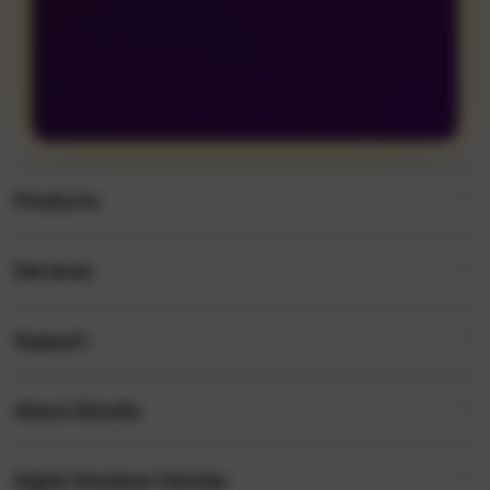
yang adil dan diperbarui secara rutin
server anti lelet dan responsif
agar tetap terpercaya dan bebas dari
sehingga bisa diakses dengan lancar
manipulasi.
melalui berbagai perangkat kapan
pun Anda mau tanpa gangguan.
Products
Services
UNTUNG88
UNTUNG88 Game Online
Support
AppleCare+
UNTUNG88 Online
Corporate
Situs Game Online
About iStudio
My Account
Situs Game Online
Game Online 4D
Collection & Delivery
Elush Service Provider
Situs Game Online 4D
Apple Premium Partner
About Us