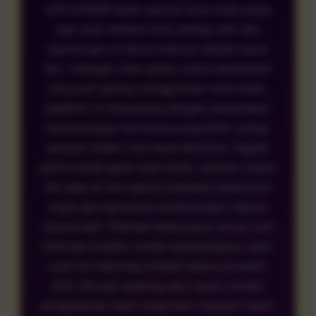
UNTUNG88 hadir spesial buat anda yang
lagi nyari tempat main paling asik dan
nguntungin di dunia hiburan digital masa
kini. Sebagai situs game online berhadiah
uang asli paling menggiurkan buat anda,
platform ini dirancang dengan persentase
kemenangan luar biasa yang bikin setiap
putaran makin seru buat dimainin. Nggak
perlu modal gede buat mulai, karena sistem
fair play di sini ngasih peluang nyata buat
siapa aja ngerasain kemenangan impian
secara adil. Nikmati kelancaran server anti
lelet dan buktiin sendiri gampangnya narik
cuan ke rekening pribadi tanpa prosedur
ribet. Buruan gabung dan rasain sendiri
pengalaman main yang bikin dompet makin